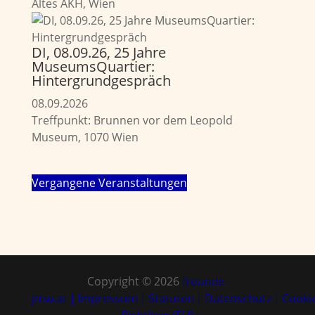
Altes AKH, Wien
DI, 08.09.26, 25 Jahre
MuseumsQuartier:
Hintergrundgespräch
08.09.2026
Treffpunkt: Brunnen vor dem Leopold
Museum, 1070 Wien
Vergangene Veranstaltungen
Copyright © 2026
freunde-
jmw.at
|
Impressum
|
Statuten
|
Datenschutz
|
Cooki